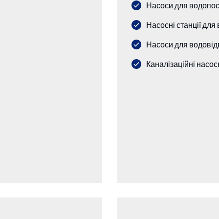
Насоси для водопос
Насосні станції для
Насоси для водовід
Каналізаційні насосн