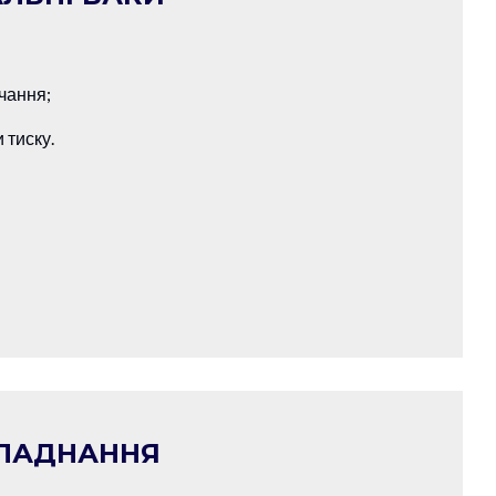
чання;
 тиску.
БЛАДНАННЯ