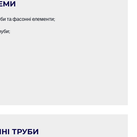
ТЕМИ
би та фасонні елементи;
руби;
НІ ТРУБИ