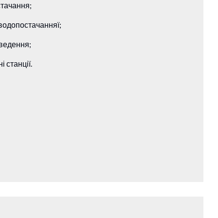
тачання;
 водопостачанняї;
ведення;
і станції.